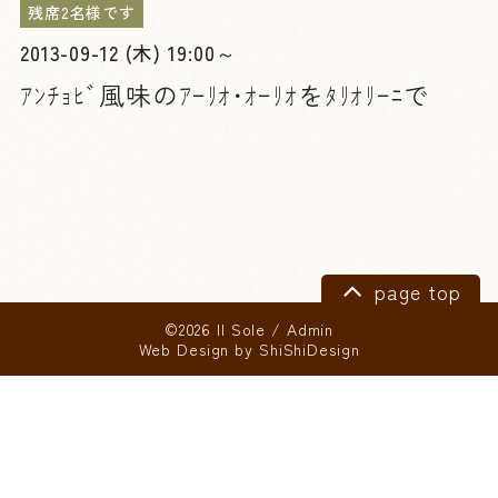
残席2名様です
2013-09-12 (木) 19:00～
ｱﾝﾁｮﾋﾞ風味のｱｰﾘｵ･ｵｰﾘｵをﾀﾘｵﾘｰﾆで
page top
©2026 Il Sole
/
Admin
Web Design by
ShiShiDesign