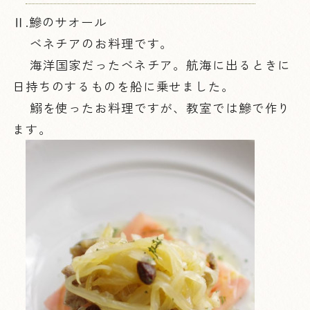
Ⅱ.鰺のサオール
ベネチアのお料理です。
海洋国家だったベネチア。航海に出るときに
日持ちのするものを船に乗せました。
鰯を使ったお料理ですが、教室では鰺で作り
ます。