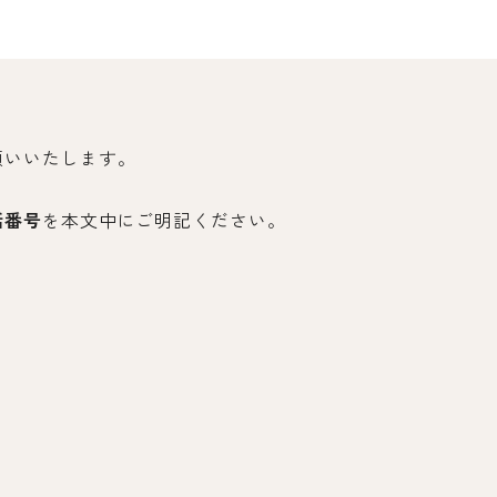
願いいたします。
話番号
を本文中にご明記ください。