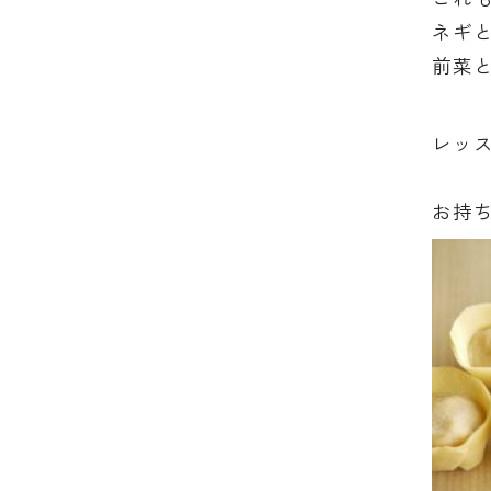
ネギ
前菜
レッス
お持