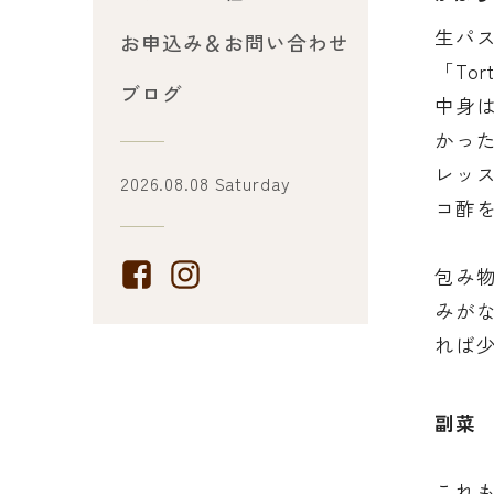
生パ
お申込み＆お問い合わせ
「To
ブログ
中身
かっ
レッ
2026.08.08 Saturday
コ酢
包み
みが
れば
副菜
これ