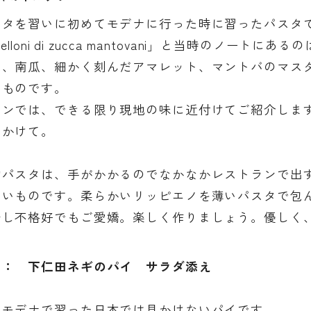
スタを習いに初めてモデナに行った時に習ったパスタ
rtelloni di zucca mantovani」と当時のノ
は、南瓜、細かく刻んだアマレット、マントバのマス
たものです。
スンでは、できる限り現地の味に近付けてご紹介しま
をかけて。
物パスタは、手がかかるのでなかなかレストランで出
ないものです。柔らかいリッピエノを薄いパスタで包
少し不格好でもご愛嬌。楽しく作りましょう。優しく
 ： 下仁田ネギのパイ サラダ添え
もモデナで習った日本では見かけないパイです。