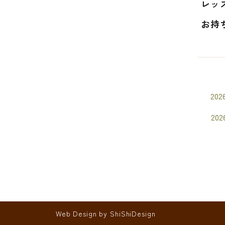
レッス
お持
202
202
Web Design by
ShiShiDesign