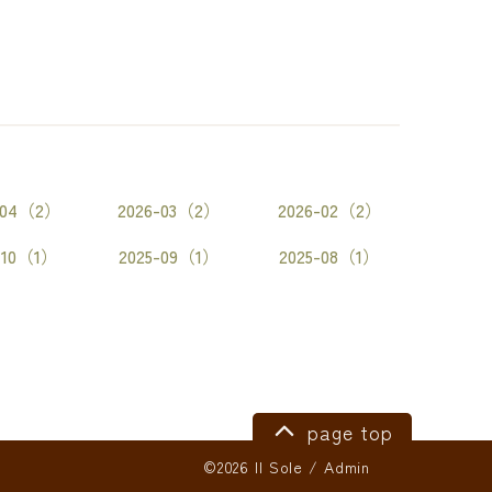
-04（2）
2026-03（2）
2026-02（2）
-10（1）
2025-09（1）
2025-08（1）
page top
©2026 Il Sole
/
Admin