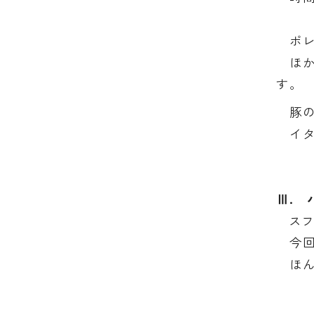
ポレ
ほか
す。
豚の
イタ
Ⅲ. 
スフ
今回
ほん