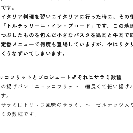
理です。
てイタリア料理を習いにイタリアに行った時に、その
が「トルテッリーニ・イン・ブロード」です。この地
りつぶしたものを包んだ小さなパスタを鶏肉と牛肉で
の定番メニューで何度も登場していますが、やはりク
深くうなずいてしまいます。
ョッコフリットとプロシュート💕それにサラミ数種
ナの揚げパン「ニョッコフリット」細長くて細い揚げ
ます。
のサラミはトリュフ風味のサラミ、ヘーゼルナッツ入
ラミの数種です。