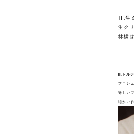
Ⅱ
.
生ク
林檎
Ⅲ.
トル
プロシ
味しい
細かい作