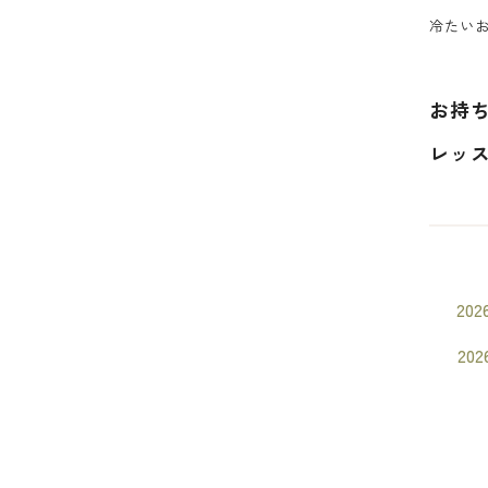
冷たい
お持
レッス
202
202