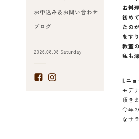
お料
お申込み＆お問い合わせ
初め
ブログ
たの
をす
教室
2026.08.08 Saturday
私も
Ⅰ.ニ
モデ
頂き
今年
なサ