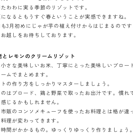
がたわわに実る季節のリゾットです。
頃になるともうすぐ春ということが実感できますね。
畑も3月初めにじゃが芋の植え付けからはじまるので
のお越しをお待ちしております。
海老とレモンのクリームリゾット
の小さな美味しいお米、丁寧にとった美味しいブロー
リームでまとめます。
ットの作り方をしっかりマスターしましょう。
なのはブロード、鶏と野菜で取ったお出汁です。慣れ
に感じるかもしれません。
、市販のコンソメキューフを使ったお料理とは格が違
な料理が変わってきます。
は時間がかかるもの。ゆっくりゆっくり作りましょう