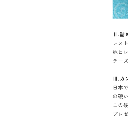
Ⅱ.
レス
豚ヒ
チー
Ⅲ
.カ
日本
の硬
この
プレゼ