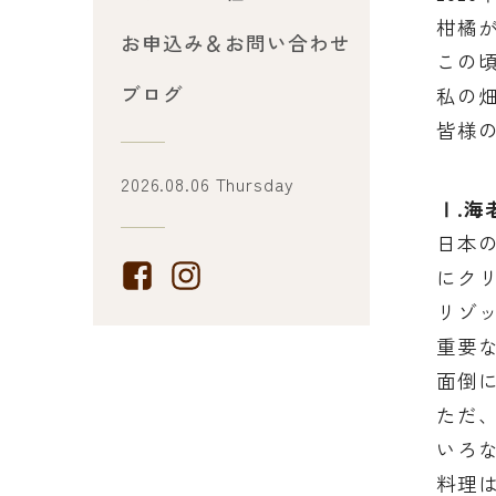
柑橘
お申込み＆お問い合わせ
この
ブログ
私の
皆様
2026.08.06 Thursday
Ⅰ.
日本
にク
リゾ
重要
面倒
ただ
いろ
料理