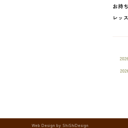
お持
レッス
202
202
Web Design by
ShiShiDesign