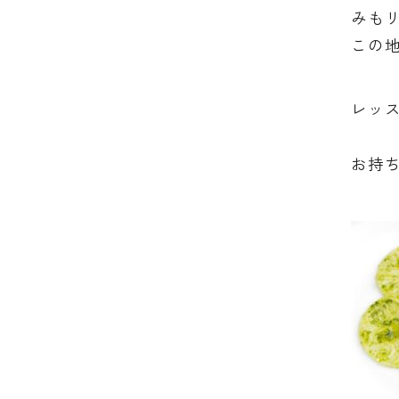
みも
この
レッス
お持